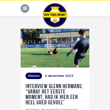
JONG THES
G-VOETBAL
JEUGD
HOME
Nieuws
4 december 2023
KALENDER
Interview Glenn Hermans:
TEAM
“Vanaf het eerste
moment, had ik hier een
NIEUWS
heel goed gevoel”
DE CLUB
Hij kreeg de meeste stemmen