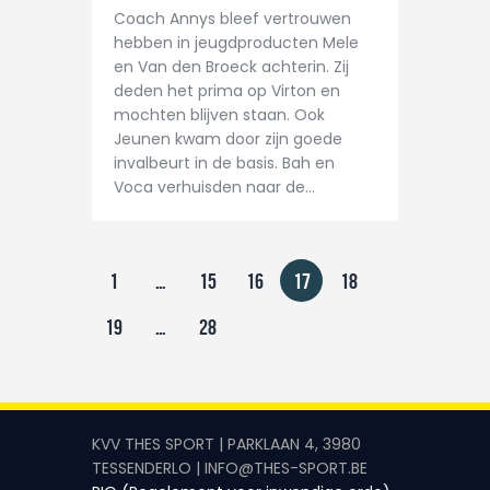
Coach Annys bleef vertrouwen
hebben in jeugdproducten Mele
en Van den Broeck achterin. Zij
deden het prima op Virton en
mochten blijven staan. Ook
Jeunen kwam door zijn goede
invalbeurt in de basis. Bah en
Voca verhuisden naar de…
1
…
15
16
17
18
19
…
28
KVV THES SPORT | PARKLAAN 4, 3980
TESSENDERLO | INFO@THES-SPORT.BE