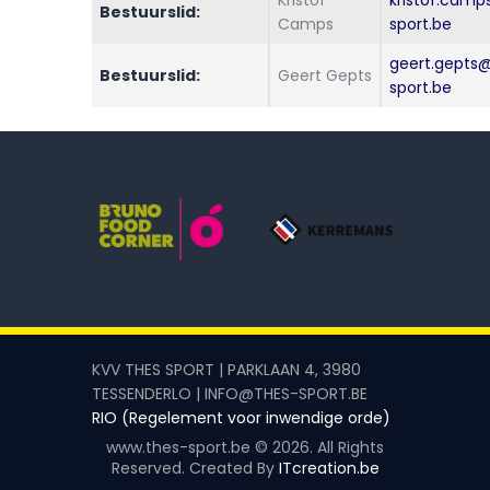
Kristof
kristof.cam
Bestuurslid:
Camps
sport.be
geert.gepts
Bestuurslid:
Geert Gepts
sport.be
KVV THES SPORT | PARKLAAN 4, 3980
TESSENDERLO | INFO@THES-SPORT.BE
RIO (Regelement voor inwendige orde)
www.thes-sport.be © 2026. All Rights
Reserved. Created By
ITcreation.be