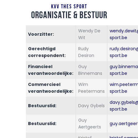
KVV THES SPORT
Organisatie & Bestuur
Wendy De
wendy.dewit
Voorzitter:
Wit
sport.be
Gerechtigd
Rudy
rudy.desiron
correspondent:
Desiron
sport.be
Financieel
Guy
guy.binnem
verantwoordelijke:
Binnemans
sport.be
Commercieel
Wim
wim.peeter
verantwoordelijke:
Peetermans
sport.be
davy.gybels
Bestuurslid:
Davy Gybels
sport.be
Guy
Bestuurslid:
guy.aertgeer
Aertgeerts