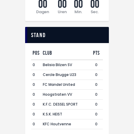
00
00
00
00
Dagen
Uren
Min.
Sec.
Stand
Pos
Club
Pts
0
Belisia Bilzen SV
0
0
Cercle Brugge U23
0
0
FC Mandel United
0
0
Hoogstraten VV
0
0
K.F.C. DESSEL SPORT
0
0
K.S.K. HEIST
0
0
KFC Houtvenne
0