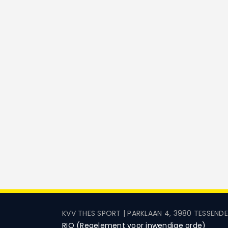
KVV THES SPORT | PARKLAAN 4, 3980 TESSEND
RIO (Regelement voor inwendige orde)