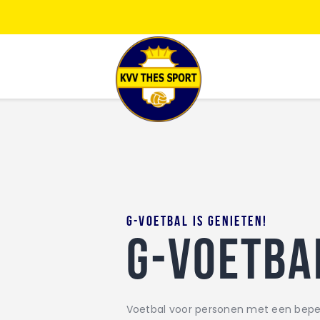
JONG THES
G-VOETBAL
JEUGD
HOME
KALENDER
TEAM
NIEUWS
DE CLUB
CONTACT
G-voetbal is genieten!
G-VOETBA
Voetbal voor personen met een bepe