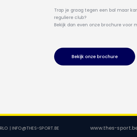
Trap je graag tegen een bal maar kan 
reguliere club?
Bekijk dan even onze brochure voor m
Bekijk onze brochure
www.thes-sport.be 
ERLO | INFO@THES-SPORT.BE