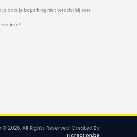
je door je beperking niet terecht bij een
eer info!
© 2026. All Rights Reserved. Created By
ITcreation.be