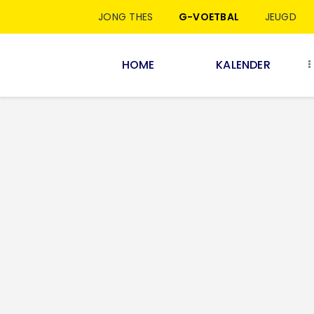
JONG THES
G-VOETBAL
JEUGD
HOME
KALENDER