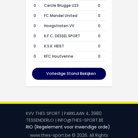
0
Cercle Brugge U23
0
0
FC Mandel United
0
0
Hoogstraten VV
0
0
K.F.C. DESSEL SPORT
0
0
K.S.K. HEIST
0
0
KFC Houtvenne
0
Volledige Stand Bekijken
KVV THES SPORT | PARKLAAN 4, 3980
TESSENDERLO | INFO@THES-SPORT.BE
RIO (Regelement voor inwendige orde)
www.thes-sport.be © 2026. All Rights