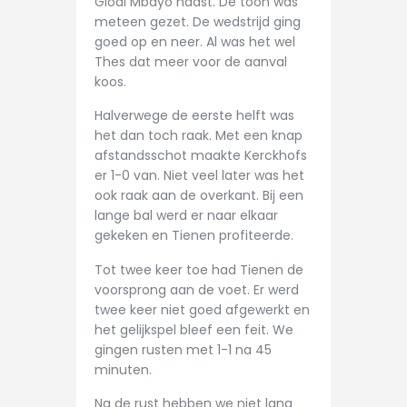
Glodi Mbayo naast. De toon was
meteen gezet. De wedstrijd ging
CONTACT
goed op en neer. Al was het wel
Thes dat meer voor de aanval
koos.
Halverwege de eerste helft was
het dan toch raak. Met een knap
afstandsschot maakte Kerckhofs
er 1-0 van. Niet veel later was het
ook raak aan de overkant. Bij een
lange bal werd er naar elkaar
gekeken en Tienen profiteerde.
Tot twee keer toe had Tienen de
voorsprong aan de voet. Er werd
twee keer niet goed afgewerkt en
het gelijkspel bleef een feit. We
gingen rusten met 1-1 na 45
minuten.
Na de rust hebben we niet lang