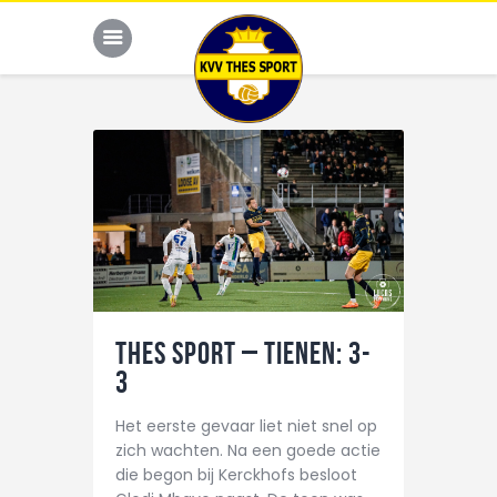
JONG THES
G-VOETBAL
JEUGD
HOME
THES Sport – TIENEN: 3-
KALENDER
3
TEAM
Het eerste gevaar liet niet snel op
NIEUWS
zich wachten. Na een goede actie
die begon bij Kerckhofs besloot
DE CLUB