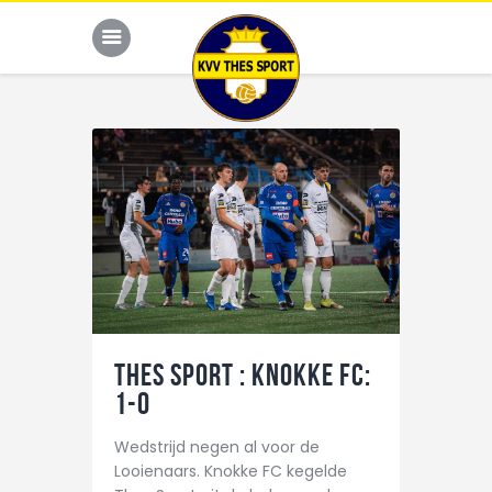
JONG THES
G-VOETBAL
JEUGD
HOME
KALENDER
THES Sport : Knokke FC:
TEAM
1-0
NIEUWS
Wedstrijd negen al voor de
Looienaars. Knokke FC kegelde
DE CLUB