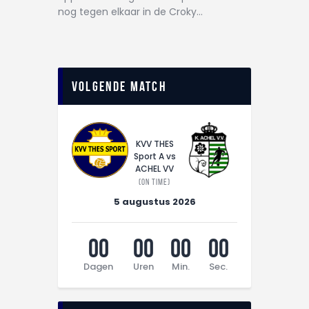
nog tegen elkaar in de Croky…
Volgende match
KVV THES
Sport A vs
ACHEL VV
(On time)
5 augustus 2026
00
00
00
00
Dagen
Uren
Min.
Sec.