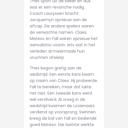
Thes Sport uit de beker en dus
CONTACT
was er een revanche nodig.
Coach Lauryssen bracht
Jacquemyn opnieuw aan de
aftrap. De andere spelers waren
de verwachte namen. Claes,
Mateso en Fall waren opnieuw het
aanvalstrio voorin. Iets wat in het
verleden al meermaals hun
vruchten afwierp.
Thes begon gretig aan de
wedstrijd. Een eerste kans kwam
op naam van Claes. Hij probeerde
Fall te bereiken, maar dat lukte
net niet. Een tweede kans werd
wel verzilverd. Al vroeg in de
wedstrijd kwamen de Looienaars
verdiend op voorsprong. Swinnen
kreeg de bal van Fall en bediende
goed Mateso. Die laatste werkte