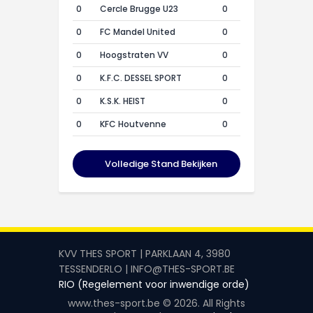
0
Cercle Brugge U23
0
0
FC Mandel United
0
0
Hoogstraten VV
0
0
K.F.C. DESSEL SPORT
0
0
K.S.K. HEIST
0
0
KFC Houtvenne
0
Volledige Stand Bekijken
KVV THES SPORT | PARKLAAN 4, 3980
TESSENDERLO | INFO@THES-SPORT.BE
RIO (Regelement voor inwendige orde)
www.thes-sport.be © 2026. All Rights