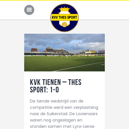
JONG THES
G-VOETBAL
JEUGD
KVK Tienen – THES
HOME
Sport: 1-0
KALENDER
De tiende wedstrijd van de
TEAM
competitie werd een verplaatsing
naar de Suikerstad. De Looienaars
NIEUWS
waren nog ongeslagen en
DE CLUB
stonden samen met Lyra-Lierse