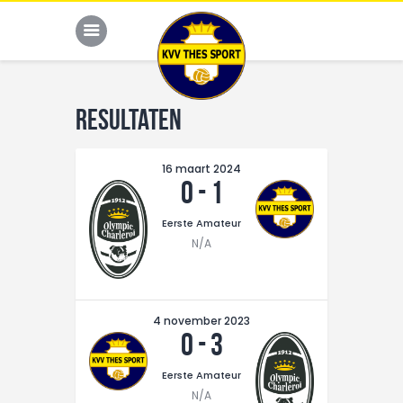
Resultaten
JONG THES
16 maart 2024
0
-
1
G-VOETBAL
JEUGD
Eerste Amateur
N/A
HOME
KALENDER
4 november 2023
TEAM
0
-
3
NIEUWS
Eerste Amateur
DE CLUB
N/A