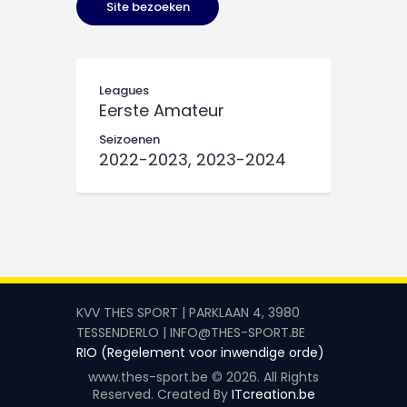
Leagues
Eerste Amateur
Seizoenen
2022-2023, 2023-2024
KVV THES SPORT | PARKLAAN 4, 3980
TESSENDERLO | INFO@THES-SPORT.BE
RIO (Regelement voor inwendige orde)
www.thes-sport.be © 2026. All Rights
Reserved. Created By
ITcreation.be