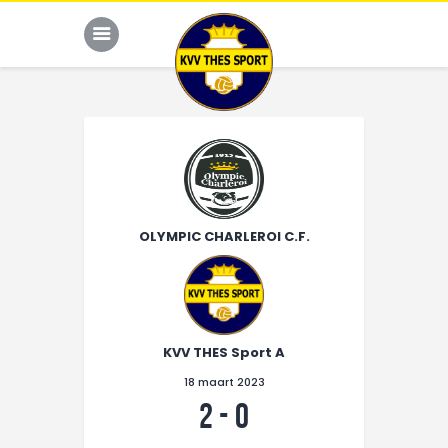
JONG THES
G-VOETBAL
OLYMPIC CHARLEROI C.F.
JEUGD
HOME
KALENDER
KVV THES Sport A
TEAM
18 maart 2023
NIEUWS
2
-
0
DE CLUB