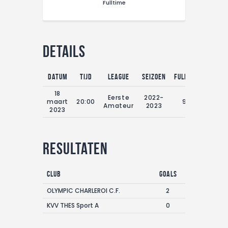
Fulltime
CONTACT
Details
Datum
Tijd
League
Seizoen
Fulltime
18
Eerste
2022-
maart
20:00
90'
Amateur
2023
2023
Resultaten
Club
Goals
OLYMPIC CHARLEROI C.F.
2
KVV THES Sport A
0