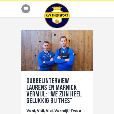
JONG THES
G-VOETBAL
JEUGD
HOME
Dubbelinterview
KALENDER
Laurens en Marnick
TEAM
Vermijl: “We zijn heel
gelukkig bij THES”
NIEUWS
DE CLUB
Veni, Vidi, Vici, Vermijl! Twee