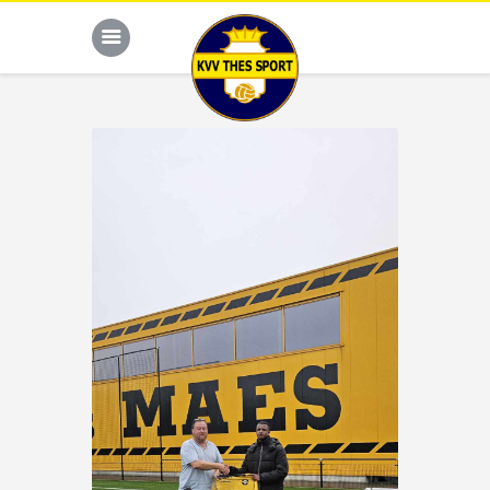
JONG THES
G-VOETBAL
JEUGD
HOME
KALENDER
TEAM
NIEUWS
DE CLUB