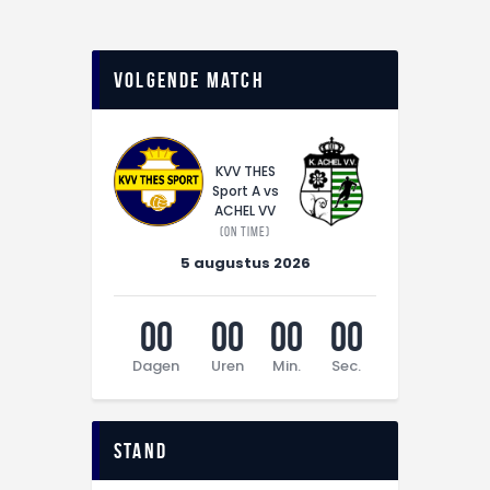
Volgende match
KVV THES
Sport A vs
ACHEL VV
(On time)
5 augustus 2026
00
00
00
00
Dagen
Uren
Min.
Sec.
Stand