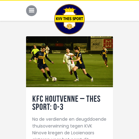
JONG THES
G-VOETBAL
JEUGD
HOME
KFC Houtvenne – THES
KALENDER
Sport: 0-3
TEAM
Na de verdiende en deugddoende
NIEUWS
thuisoverwinning tegen KVK
Ninove kregen de Looienaars
DE CLUB