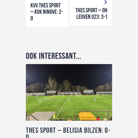
KVV THES Sport
THES Sport – OH
– KVK Ninove: 2-
Leuven U23: 3-1
0
Ook interessant...
THES Sport – Belisia Bilzen: 0-
0