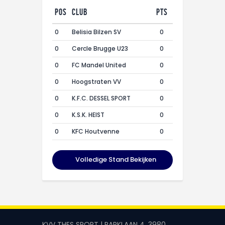
Pos
Club
Pts
0
Belisia Bilzen SV
0
0
Cercle Brugge U23
0
0
FC Mandel United
0
0
Hoogstraten VV
0
0
K.F.C. DESSEL SPORT
0
0
K.S.K. HEIST
0
0
KFC Houtvenne
0
Volledige Stand Bekijken
KVV THES SPORT | PARKLAAN 4, 3980