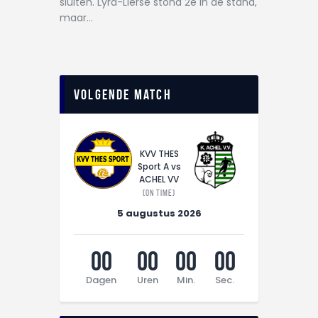
sluiten. Lyra-Lierse stond 2e in de stand,
maar…
Volgende match
KVV THES
Sport A vs
ACHEL VV
(On time)
5 augustus 2026
00
00
00
00
Dagen
Uren
Min.
Sec.