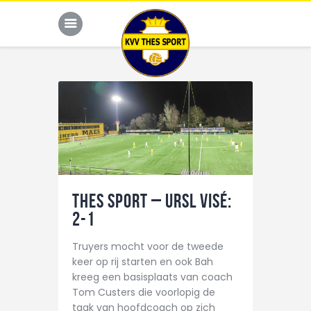
JONG THES
G-VOETBAL
JEUGD
THES Sport – URSL Visé:
HOME
2-1
KALENDER
Truyers mocht voor de tweede
TEAM
keer op rij starten en ook Bah
NIEUWS
kreeg een basisplaats van coach
Tom Custers die voorlopig de
DE CLUB
taak van hoofdcoach op zich