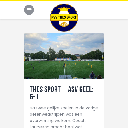
JONG THES
G-VOETBAL
JEUGD
HOME
THES Sport – ASV Geel:
KALENDER
6-1
TEAM
Na twee gelijke spelen in de vorige
NIEUWS
oefenwedstrijden was een
overwinning welkom. Coach
DE CLUB
Lauryssen bracht heel wat