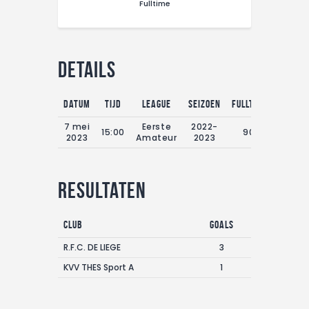
Fulltime
CONTACT
Details
Datum
Tijd
League
Seizoen
Fulltime
7 mei
Eerste
2022-
15:00
90'
2023
Amateur
2023
Resultaten
Club
Goals
R.F.C. DE LIEGE
3
KVV THES Sport A
1