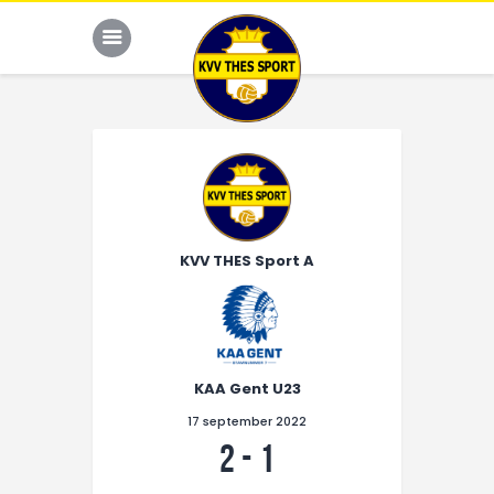
JONG THES
G-VOETBAL
KVV THES Sport A
JEUGD
HOME
KALENDER
KAA Gent U23
TEAM
17 september 2022
NIEUWS
2
-
1
DE CLUB