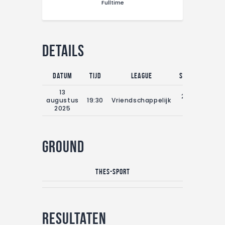
Fulltime
CONTACT
Details
Datum
Tijd
League
Seizoen
Full
13
2025-
augustus
19:30
Vriendschappelijk
0
2026
2025
Ground
Thes-Sport
Resultaten