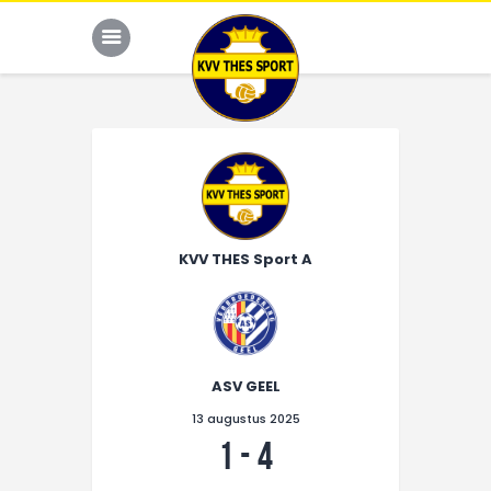
JONG THES
G-VOETBAL
KVV THES Sport A
JEUGD
HOME
KALENDER
ASV GEEL
TEAM
13 augustus 2025
NIEUWS
1
-
4
DE CLUB