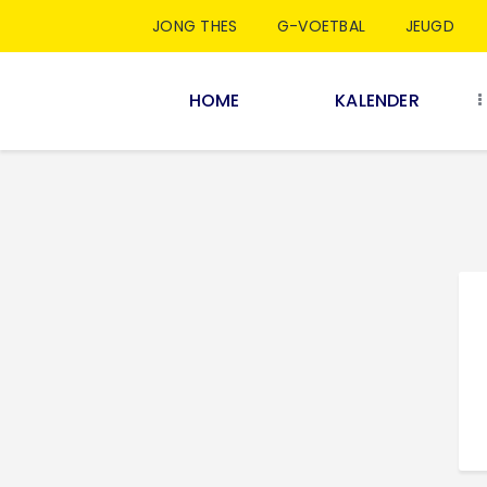
JONG THES
G-VOETBAL
JEUGD
HOME
KALENDER