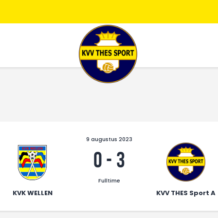
JONG THES
G-VOETBAL
JEUGD
HOME
KALENDER
TEAM
NIEUWS
DE CLUB
CONTACT
9 augustus 2023
0
-
3
Fulltime
KVK WELLEN
KVV THES Sport A