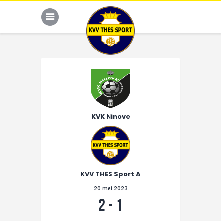
JONG THES
G-VOETBAL
KVK Ninove
JEUGD
HOME
KALENDER
KVV THES Sport A
TEAM
20 mei 2023
NIEUWS
2
-
1
DE CLUB