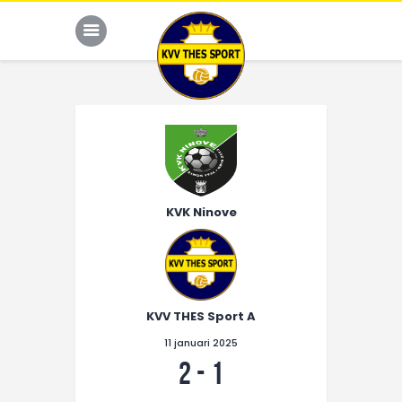
JONG THES
G-VOETBAL
KVK Ninove
JEUGD
HOME
KALENDER
KVV THES Sport A
TEAM
11 januari 2025
NIEUWS
2
-
1
DE CLUB