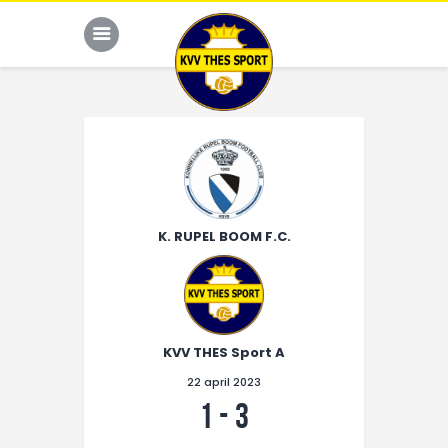
JONG THES
G-VOETBAL
K. RUPEL BOOM F.C.
JEUGD
HOME
KALENDER
KVV THES Sport A
TEAM
22 april 2023
NIEUWS
1
-
3
DE CLUB