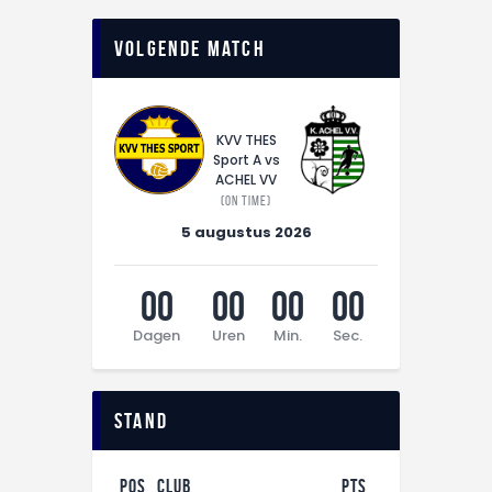
Volgende match
KVV THES
Sport A vs
ACHEL VV
(On time)
5 augustus 2026
00
00
00
00
Dagen
Uren
Min.
Sec.
Stand
Pos
Club
Pts