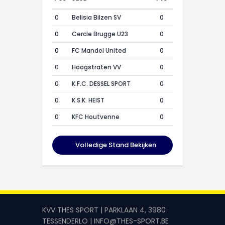
0
Belisia Bilzen SV
0
0
Cercle Brugge U23
0
0
FC Mandel United
0
0
Hoogstraten VV
0
0
K.F.C. DESSEL SPORT
0
0
K.S.K. HEIST
0
0
KFC Houtvenne
0
Volledige Stand Bekijken
KVV THES SPORT | PARKLAAN 4, 3980
TESSENDERLO | INFO@THES-SPORT.BE