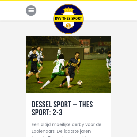
JONG THES
G-VOETBAL
JEUGD
HOME
KALENDER
Dessel Sport – THES
TEAM
Sport: 2-3
NIEUWS
Een altijd moeilijke derby voor de
Looienaars. De laatste jaren
DE CLUB