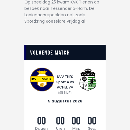
Op speeldag 25 kwam KVK Tienen op
bezoek naar Tessenderlo-Ham. De
Looienaars speelden net zoals
Sportkring Roeselare vrijdag al…
Volgende match
KVV THES
Sport A vs
ACHEL VV
(On time)
5 augustus 2026
00
00
00
00
Dagen
Uren
Min.
Sec.