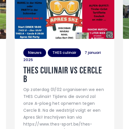
Nieuws
THES culinair
7 januari
2025
THES Culinair vs Cercle
B
Op zaterdag 01/02 organiseren we een
THES Culinair! Tijdens die avond zal
onze A-ploeg het opnemen tegen
Cercle B. Na de wedstrijd volgt er een
Apres Ski! Inschrijven kan via
https://www.thes-sport.be/thes-