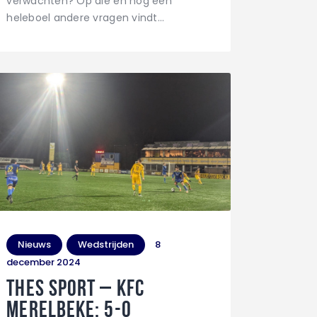
verwachten? Op die en nog een
heleboel andere vragen vindt…
Nieuws
Wedstrijden
8
december 2024
THES Sport – KFC
Merelbeke: 5-0