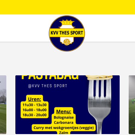
JONG THES
G-VOETBAL
JEUGD
HOME
KALENDER
TEAM
NIEUWS
DE CLUB
CONTACT